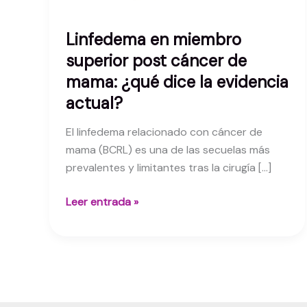
Linfedema en miembro
superior post cáncer de
mama: ¿qué dice la evidencia
actual?
El linfedema relacionado con cáncer de
mama (BCRL) es una de las secuelas más
prevalentes y limitantes tras la cirugía […]
Linfedema
Leer entrada »
en
miembro
superior
post
cáncer